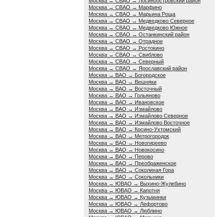
Москва → СВАО → Лосиноостровский район
Москва → СВАО → Марфино
Москва → СВАО → Марьина Роща
Москва → СВАО → Медведково Северное
Москва → СВАО → Медведково Южное
Москва → СВАО → Останкинский район
Москва → СВАО → Отрадное
Москва → СВАО → Ростокино
Москва → СВАО → Свиблово
Москва → СВАО → Северный
Москва → СВАО → Ярославский район
Москва → ВАО → Богородское
Москва → ВАО → Вешняки
Москва → ВАО → Восточный
Москва → ВАО → Гольяново
Москва → ВАО → Ивановское
Москва → ВАО → Измайлово
Москва → ВАО → Измайлово Северное
Москва → ВАО → Измайлово Восточное
Москва → ВАО → Косино-Ухтомский
Москва → ВАО → Метрогородок
Москва → ВАО → Новогиреево
Москва → ВАО → Новокосино
Москва → ВАО → Перово
Москва → ВАО → Преображенское
Москва → ВАО → Соколиная Гора
Москва → ВАО → Сокольники
Москва → ЮВАО → Выхино-Жулебино
Москва → ЮВАО → Капотня
Москва → ЮВАО → Кузьминки
Москва → ЮВАО → Лефортово
Москва → ЮВАО → Люблино