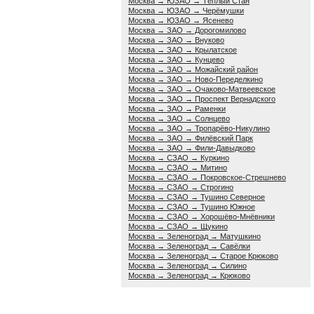
Москва → ЮЗАО → Тёплый Стан
Москва → ЮЗАО → Черёмушки
Москва → ЮЗАО → Ясенево
Москва → ЗАО → Дорогомилово
Москва → ЗАО → Внуково
Москва → ЗАО → Крылатское
Москва → ЗАО → Кунцево
Москва → ЗАО → Можайский район
Москва → ЗАО → Ново-Переделкино
Москва → ЗАО → Очаково-Матвеевское
Москва → ЗАО → Проспект Вернадского
Москва → ЗАО → Раменки
Москва → ЗАО → Солнцево
Москва → ЗАО → Тропарёво-Никулино
Москва → ЗАО → Филёвский Парк
Москва → ЗАО → Фили-Давыдково
Москва → СЗАО → Куркино
Москва → СЗАО → Митино
Москва → СЗАО → Покровское-Стрешнево
Москва → СЗАО → Строгино
Москва → СЗАО → Тушино Северное
Москва → СЗАО → Тушино Южное
Москва → СЗАО → Хорошёво-Мнёвники
Москва → СЗАО → Щукино
Москва → Зеленоград → Матушкино
Москва → Зеленоград → Савёлки
Москва → Зеленоград → Старое Крюково
Москва → Зеленоград → Силино
Москва → Зеленоград → Крюково