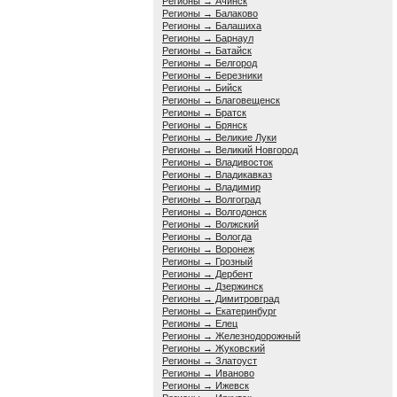
Регионы → Ачинск
Регионы → Балаково
Регионы → Балашиха
Регионы → Барнаул
Регионы → Батайск
Регионы → Белгород
Регионы → Березники
Регионы → Бийск
Регионы → Благовещенск
Регионы → Братск
Регионы → Брянск
Регионы → Великие Луки
Регионы → Великий Новгород
Регионы → Владивосток
Регионы → Владикавказ
Регионы → Владимир
Регионы → Волгоград
Регионы → Волгодонск
Регионы → Волжский
Регионы → Вологда
Регионы → Воронеж
Регионы → Грозный
Регионы → Дербент
Регионы → Дзержинск
Регионы → Димитровград
Регионы → Екатеринбург
Регионы → Елец
Регионы → Железнодорожный
Регионы → Жуковский
Регионы → Златоуст
Регионы → Иваново
Регионы → Ижевск