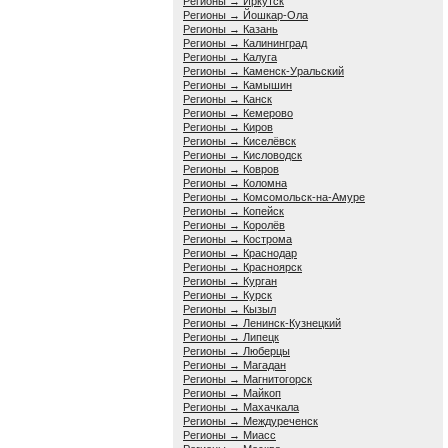
Регионы → Иркутск
Регионы → Йошкар-Ола
Регионы → Казань
Регионы → Калининград
Регионы → Калуга
Регионы → Каменск-Уральский
Регионы → Камышин
Регионы → Канск
Регионы → Кемерово
Регионы → Киров
Регионы → Киселёвск
Регионы → Кисловодск
Регионы → Ковров
Регионы → Коломна
Регионы → Комсомольск-на-Амуре
Регионы → Копейск
Регионы → Королёв
Регионы → Кострома
Регионы → Краснодар
Регионы → Красноярск
Регионы → Курган
Регионы → Курск
Регионы → Кызыл
Регионы → Ленинск-Кузнецкий
Регионы → Липецк
Регионы → Люберцы
Регионы → Магадан
Регионы → Магнитогорск
Регионы → Майкоп
Регионы → Махачкала
Регионы → Междуреченск
Регионы → Миасс