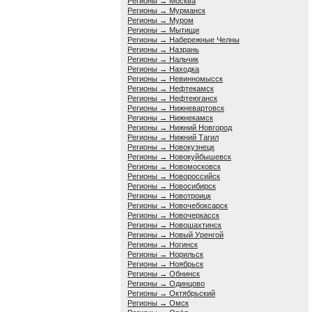
Регионы → Москва
Регионы → Мурманск
Регионы → Муром
Регионы → Мытищи
Регионы → Набережные Челны
Регионы → Назрань
Регионы → Нальчик
Регионы → Находка
Регионы → Невинномысск
Регионы → Нефтекамск
Регионы → Нефтеюганск
Регионы → Нижневартовск
Регионы → Нижнекамск
Регионы → Нижний Новгород
Регионы → Нижний Тагил
Регионы → Новокузнецк
Регионы → Новокуйбышевск
Регионы → Новомосковск
Регионы → Новороссийск
Регионы → Новосибирск
Регионы → Новотроицк
Регионы → Новочебоксарск
Регионы → Новочеркасск
Регионы → Новошахтинск
Регионы → Новый Уренгой
Регионы → Ногинск
Регионы → Норильск
Регионы → Ноябрьск
Регионы → Обнинск
Регионы → Одинцово
Регионы → Октябрьский
Регионы → Омск