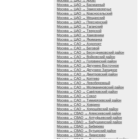
Москва → ЦАО → Арбат
Москва → ЦАО → Басманный
Москва → ЦАО → Замоскворечье
Москва → ЦАО → Красносельский
Москва → ЦАО → Мещанский
Москва → ЦАО → Пресненский
Москва → ЦАО → Таганский
Москва → ЦАО → Тверской
Москва → ЦАО → Хамовники
Москва → ЦАО → Якиманка
Москва → САО → Аэропорт
Москва → САО → Беговой
Москва → САО → Бескудниковский район
Москва → САО → Войковский район
Москва → САО → Головинский район
Москва → САО → Дегунино Восточное
Москва → САО → Дегунино Западное
Москва → САО → Дмитровский район
Москва → САО → Коптево
Москва → САО → Левобережный
Москва → САО → Молжаниновский район
Москва → САО → Савёловский район
Москва → САО → Сокол
Москва → САО → Тимирязевский район
Москва → САО → Ховрино
Москва → САО → Хорошёвский район
Москва → СВАО → Алексеевский район
Москва → СВАО → Алтуфьевский район
Москва → СВАО → Бабушкинский район
Москва → СВАО → Бибирево
Москва → СВАО → Бутырский район
Москва → СВАО → Лианозово