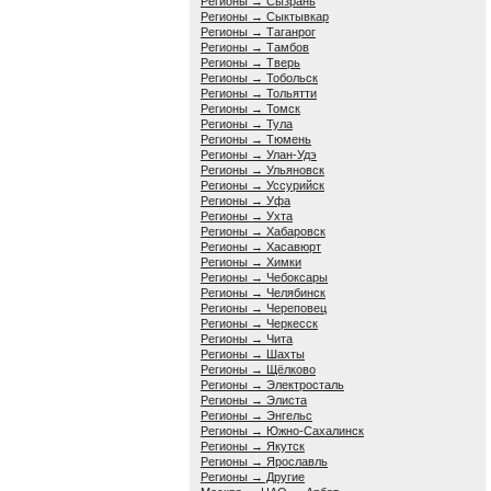
Регионы → Сызрань
Регионы → Сыктывкар
Регионы → Таганрог
Регионы → Тамбов
Регионы → Тверь
Регионы → Тобольск
Регионы → Тольятти
Регионы → Томск
Регионы → Тула
Регионы → Тюмень
Регионы → Улан-Удэ
Регионы → Ульяновск
Регионы → Уссурийск
Регионы → Уфа
Регионы → Ухта
Регионы → Хабаровск
Регионы → Хасавюрт
Регионы → Химки
Регионы → Чебоксары
Регионы → Челябинск
Регионы → Череповец
Регионы → Черкесск
Регионы → Чита
Регионы → Шахты
Регионы → Щёлково
Регионы → Электросталь
Регионы → Элиста
Регионы → Энгельс
Регионы → Южно-Сахалинск
Регионы → Якутск
Регионы → Ярославль
Регионы → Другие