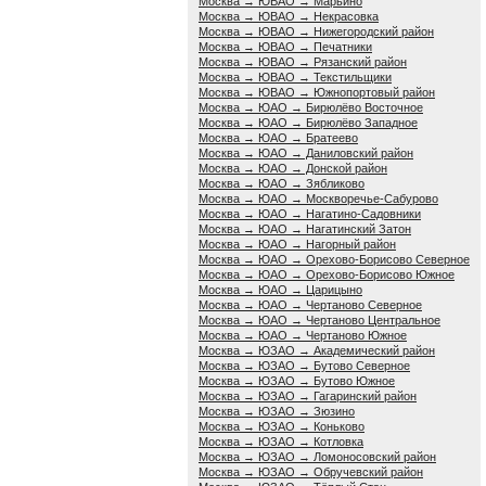
Москва → ЮВАО → Марьино
Москва → ЮВАО → Некрасовка
Москва → ЮВАО → Нижегородский район
Москва → ЮВАО → Печатники
Москва → ЮВАО → Рязанский район
Москва → ЮВАО → Текстильщики
Москва → ЮВАО → Южнопортовый район
Москва → ЮАО → Бирюлёво Восточное
Москва → ЮАО → Бирюлёво Западное
Москва → ЮАО → Братеево
Москва → ЮАО → Даниловский район
Москва → ЮАО → Донской район
Москва → ЮАО → Зябликово
Москва → ЮАО → Москворечье-Сабурово
Москва → ЮАО → Нагатино-Садовники
Москва → ЮАО → Нагатинский Затон
Москва → ЮАО → Нагорный район
Москва → ЮАО → Орехово-Борисово Северное
Москва → ЮАО → Орехово-Борисово Южное
Москва → ЮАО → Царицыно
Москва → ЮАО → Чертаново Северное
Москва → ЮАО → Чертаново Центральное
Москва → ЮАО → Чертаново Южное
Москва → ЮЗАО → Академический район
Москва → ЮЗАО → Бутово Северное
Москва → ЮЗАО → Бутово Южное
Москва → ЮЗАО → Гагаринский район
Москва → ЮЗАО → Зюзино
Москва → ЮЗАО → Коньково
Москва → ЮЗАО → Котловка
Москва → ЮЗАО → Ломоносовский район
Москва → ЮЗАО → Обручевский район