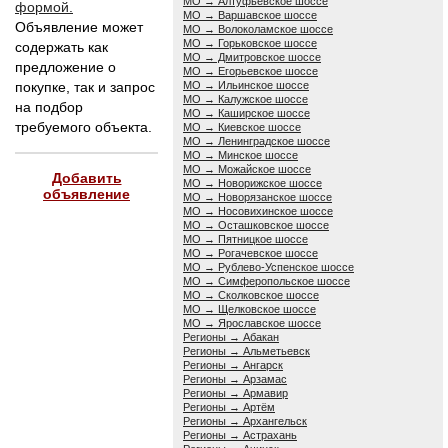
МО → Алтуфьевское шоссе
формой.
МО → Варшавское шоссе
Объявление может
МО → Волоколамское шоссе
МО → Горьковское шоссе
содержать как
МО → Дмитровское шоссе
предложение о
МО → Егорьевское шоссе
покупке, так и запрос
МО → Ильинское шоссе
МО → Калужское шоссе
на подбор
МО → Каширское шоссе
требуемого объекта.
МО → Киевское шоссе
МО → Ленинградское шоссе
МО → Минское шоссе
МО → Можайское шоссе
Добавить
МО → Новорижское шоссе
объявление
МО → Новорязанское шоссе
МО → Носовихинское шоссе
МО → Осташковское шоссе
МО → Пятницкое шоссе
МО → Рогачевское шоссе
МО → Рублево-Успенское шоссе
МО → Симферопольское шоссе
МО → Сколковское шоссе
МО → Щелковское шоссе
МО → Ярославское шоссе
Регионы → Абакан
Регионы → Альметьевск
Регионы → Ангарск
Регионы → Арзамас
Регионы → Армавир
Регионы → Артём
Регионы → Архангельск
Регионы → Астрахань