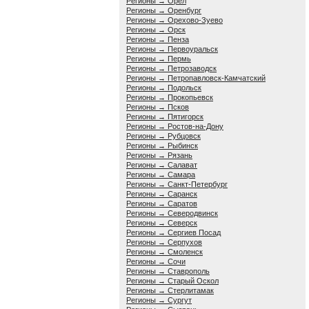
Регионы → Орёл
Регионы → Оренбург
Регионы → Орехово-Зуево
Регионы → Орск
Регионы → Пенза
Регионы → Первоуральск
Регионы → Пермь
Регионы → Петрозаводск
Регионы → Петропавловск-Камчатский
Регионы → Подольск
Регионы → Прокопьевск
Регионы → Псков
Регионы → Пятигорск
Регионы → Ростов-на-Дону
Регионы → Рубцовск
Регионы → Рыбинск
Регионы → Рязань
Регионы → Салават
Регионы → Самара
Регионы → Санкт-Петербург
Регионы → Саранск
Регионы → Саратов
Регионы → Северодвинск
Регионы → Северск
Регионы → Сергиев Посад
Регионы → Серпухов
Регионы → Смоленск
Регионы → Сочи
Регионы → Ставрополь
Регионы → Старый Оскол
Регионы → Стерлитамак
Регионы → Сургут