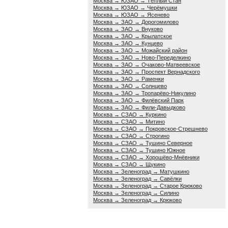
Москва → ЮЗАО → Тёплый Стан
Москва → ЮЗАО → Черёмушки
Москва → ЮЗАО → Ясенево
Москва → ЗАО → Дорогомилово
Москва → ЗАО → Внуково
Москва → ЗАО → Крылатское
Москва → ЗАО → Кунцево
Москва → ЗАО → Можайский район
Москва → ЗАО → Ново-Переделкино
Москва → ЗАО → Очаково-Матвеевское
Москва → ЗАО → Проспект Вернадского
Москва → ЗАО → Раменки
Москва → ЗАО → Солнцево
Москва → ЗАО → Тропарёво-Никулино
Москва → ЗАО → Филёвский Парк
Москва → ЗАО → Фили-Давыдково
Москва → СЗАО → Куркино
Москва → СЗАО → Митино
Москва → СЗАО → Покровское-Стрешнево
Москва → СЗАО → Строгино
Москва → СЗАО → Тушино Северное
Москва → СЗАО → Тушино Южное
Москва → СЗАО → Хорошёво-Мнёвники
Москва → СЗАО → Щукино
Москва → Зеленоград → Матушкино
Москва → Зеленоград → Савёлки
Москва → Зеленоград → Старое Крюково
Москва → Зеленоград → Силино
Москва → Зеленоград → Крюково