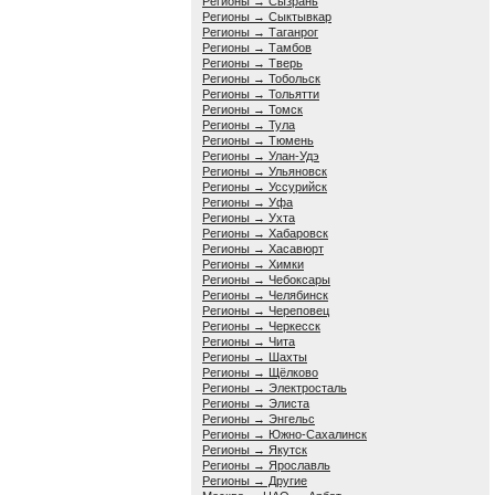
Регионы → Сызрань
Регионы → Сыктывкар
Регионы → Таганрог
Регионы → Тамбов
Регионы → Тверь
Регионы → Тобольск
Регионы → Тольятти
Регионы → Томск
Регионы → Тула
Регионы → Тюмень
Регионы → Улан-Удэ
Регионы → Ульяновск
Регионы → Уссурийск
Регионы → Уфа
Регионы → Ухта
Регионы → Хабаровск
Регионы → Хасавюрт
Регионы → Химки
Регионы → Чебоксары
Регионы → Челябинск
Регионы → Череповец
Регионы → Черкесск
Регионы → Чита
Регионы → Шахты
Регионы → Щёлково
Регионы → Электросталь
Регионы → Элиста
Регионы → Энгельс
Регионы → Южно-Сахалинск
Регионы → Якутск
Регионы → Ярославль
Регионы → Другие