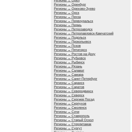
Регионы → Орёл
Регионы → Оренбург
Регионы → Орехово-Зуево
Регионы → Орск
Регионы → Пенза
Регионы → Первоуральск
Регионы → Пермь
Регионы → Петрозаводск
Регионы → Петропавловск-Камчатский
Регионы → Подольск
Регионы → Прокопьевск
Регионы → Псков
Регионы → Пятигорск
Регионы → Ростов-на-Дону
Регионы → Рубцовск
Регионы → Рыбинск
Регионы → Рязань
Регионы → Салават
Регионы → Самара
Регионы → Санкт-Петербург
Регионы → Саранск
Регионы → Саратов
Регионы → Северодвинск
Регионы → Северск
Регионы → Сергиев Посад
Регионы → Серпухов
Регионы → Смоленск
Регионы → Сочи
Регионы → Ставрополь
Регионы → Старый Оскол
Регионы → Стерлитамак
Регионы → Сургут