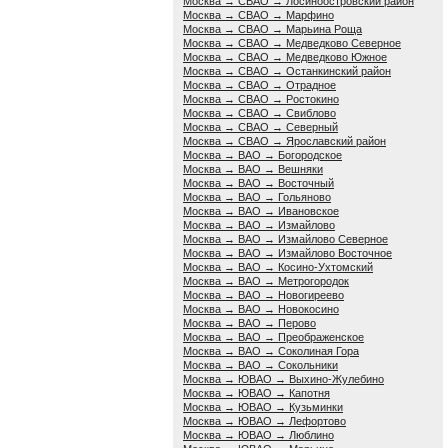
Москва → СВАО → Лосиноостровский район
Москва → СВАО → Марфино
Москва → СВАО → Марьина Роща
Москва → СВАО → Медведково Северное
Москва → СВАО → Медведково Южное
Москва → СВАО → Останкинский район
Москва → СВАО → Отрадное
Москва → СВАО → Ростокино
Москва → СВАО → Свиблово
Москва → СВАО → Северный
Москва → СВАО → Ярославский район
Москва → ВАО → Богородское
Москва → ВАО → Вешняки
Москва → ВАО → Восточный
Москва → ВАО → Гольяново
Москва → ВАО → Ивановское
Москва → ВАО → Измайлово
Москва → ВАО → Измайлово Северное
Москва → ВАО → Измайлово Восточное
Москва → ВАО → Косино-Ухтомский
Москва → ВАО → Метрогородок
Москва → ВАО → Новогиреево
Москва → ВАО → Новокосино
Москва → ВАО → Перово
Москва → ВАО → Преображенское
Москва → ВАО → Соколиная Гора
Москва → ВАО → Сокольники
Москва → ЮВАО → Выхино-Жулебино
Москва → ЮВАО → Капотня
Москва → ЮВАО → Кузьминки
Москва → ЮВАО → Лефортово
Москва → ЮВАО → Люблино