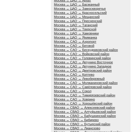
Москва → ЦАО → Арбат
Москва → ЦАО → Басманный
Москва → ЦАО → Замоскворечье
Москва → ЦАО → Красносельский
Москва → ЦАО → Мещанский
Москва → ЦАО → Пресненский
Москва → ЦАО → Таганский
Москва → ЦАО → Тверской
Москва → ЦАО → Хамовники
Москва → ЦАО → Якиманка
Москва → САО → Аэропорт
Москва → САО → Беговой
Москва → САО → Бескудниковский район
Москва → САО → Войковский район
Москва → САО → Головинский район
Москва → САО → Дегунино Восточное
Москва → САО → Дегунино Западное
Москва → САО → Дмитровский район
Москва → САО → Коптево
Москва → САО → Левобережный
Москва → САО → Молжаниновский район
Москва → САО → Савёловский район
Москва → САО → Сокол
Москва → САО → Тимирязевский район
Москва → САО → Ховрино
Москва → САО → Хорошёвский район
Москва → СВАО → Алексеевский район
Москва → СВАО → Алтуфьевский район
Москва → СВАО → Бабушкинский район
Москва → СВАО → Бибирево
Москва → СВАО → Бутырский район
Москва → СВАО → Лианозово