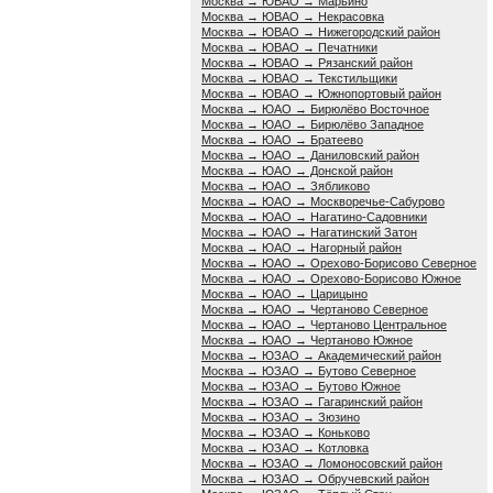
Москва → ЮВАО → Марьино
Москва → ЮВАО → Некрасовка
Москва → ЮВАО → Нижегородский район
Москва → ЮВАО → Печатники
Москва → ЮВАО → Рязанский район
Москва → ЮВАО → Текстильщики
Москва → ЮВАО → Южнопортовый район
Москва → ЮАО → Бирюлёво Восточное
Москва → ЮАО → Бирюлёво Западное
Москва → ЮАО → Братеево
Москва → ЮАО → Даниловский район
Москва → ЮАО → Донской район
Москва → ЮАО → Зябликово
Москва → ЮАО → Москворечье-Сабурово
Москва → ЮАО → Нагатино-Садовники
Москва → ЮАО → Нагатинский Затон
Москва → ЮАО → Нагорный район
Москва → ЮАО → Орехово-Борисово Северное
Москва → ЮАО → Орехово-Борисово Южное
Москва → ЮАО → Царицыно
Москва → ЮАО → Чертаново Северное
Москва → ЮАО → Чертаново Центральное
Москва → ЮАО → Чертаново Южное
Москва → ЮЗАО → Академический район
Москва → ЮЗАО → Бутово Северное
Москва → ЮЗАО → Бутово Южное
Москва → ЮЗАО → Гагаринский район
Москва → ЮЗАО → Зюзино
Москва → ЮЗАО → Коньково
Москва → ЮЗАО → Котловка
Москва → ЮЗАО → Ломоносовский район
Москва → ЮЗАО → Обручевский район