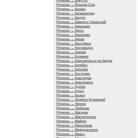
Регионы → Иркутск
Регионы → Йошкар-Ола
Регионы → Казань
Регионы → Калининград
Регионы → Калуга
Регионы → Каменск-Уральский
Регионы → Камышин
Регионы → Канск
Регионы → Кемерово
Регионы → Киров
Регионы → Киселёвск
Регионы → Кисловодск
Регионы → Ковров
Регионы → Коломна
Регионы → Комсомольск-на-Амуре
Регионы → Копейск
Регионы → Королёв
Регионы → Кострома
Регионы → Краснодар
Регионы → Красноярск
Регионы → Курган
Регионы → Курск
Регионы → Кызыл
Регионы → Ленинск-Кузнецкий
Регионы → Липецк
Регионы → Люберцы
Регионы → Магадан
Регионы → Магнитогорск
Регионы → Майкоп
Регионы → Махачкала
Регионы → Междуреченск
Регионы → Миасс