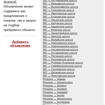
МО → Алтуфьевское шоссе
формой.
МО → Варшавское шоссе
Объявление может
МО → Волоколамское шоссе
МО → Горьковское шоссе
содержать как
МО → Дмитровское шоссе
предложение о
МО → Егорьевское шоссе
покупке, так и запрос
МО → Ильинское шоссе
МО → Калужское шоссе
на подбор
МО → Каширское шоссе
требуемого объекта.
МО → Киевское шоссе
МО → Ленинградское шоссе
МО → Минское шоссе
МО → Можайское шоссе
Добавить
МО → Новорижское шоссе
объявление
МО → Новорязанское шоссе
МО → Носовихинское шоссе
МО → Осташковское шоссе
МО → Пятницкое шоссе
МО → Рогачевское шоссе
МО → Рублево-Успенское шоссе
МО → Симферопольское шоссе
МО → Сколковское шоссе
МО → Щелковское шоссе
МО → Ярославское шоссе
Регионы → Абакан
Регионы → Альметьевск
Регионы → Ангарск
Регионы → Арзамас
Регионы → Армавир
Регионы → Артём
Регионы → Архангельск
Регионы → Астрахань