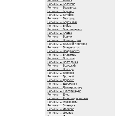
Регионы → Ачинск
Регионы → Балаково
Регионы → Балашиха
Регионы → Барнаул
Регионы → Батайск
Регионы → Белгород
Регионы → Березники
Регионы → Бийск
Регионы → Благовещенск
Регионы → Братск
Регионы → Брянск
Регионы → Великие Луки
Регионы → Великий Новгород
Регионы → Владивосток
Регионы → Владикавказ
Регионы → Владимир
Регионы → Волгоград
Регионы → Волгодонск
Регионы → Волжский
Регионы → Вологда
Регионы → Воронеж
Регионы → Грозный
Регионы → Дербент
Регионы → Дзержинск
Регионы → Димитровград
Регионы → Екатеринбург
Регионы → Елец
Регионы → Железнодорожный
Регионы → Жуковский
Регионы → Златоуст
Регионы → Иваново
Регионы → Ижевск