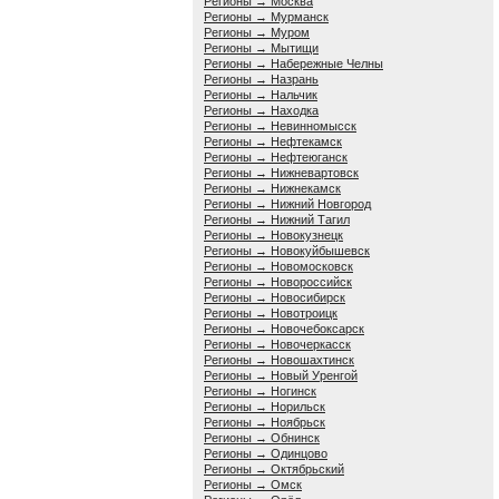
Регионы → Москва
Регионы → Мурманск
Регионы → Муром
Регионы → Мытищи
Регионы → Набережные Челны
Регионы → Назрань
Регионы → Нальчик
Регионы → Находка
Регионы → Невинномысск
Регионы → Нефтекамск
Регионы → Нефтеюганск
Регионы → Нижневартовск
Регионы → Нижнекамск
Регионы → Нижний Новгород
Регионы → Нижний Тагил
Регионы → Новокузнецк
Регионы → Новокуйбышевск
Регионы → Новомосковск
Регионы → Новороссийск
Регионы → Новосибирск
Регионы → Новотроицк
Регионы → Новочебоксарск
Регионы → Новочеркасск
Регионы → Новошахтинск
Регионы → Новый Уренгой
Регионы → Ногинск
Регионы → Норильск
Регионы → Ноябрьск
Регионы → Обнинск
Регионы → Одинцово
Регионы → Октябрьский
Регионы → Омск