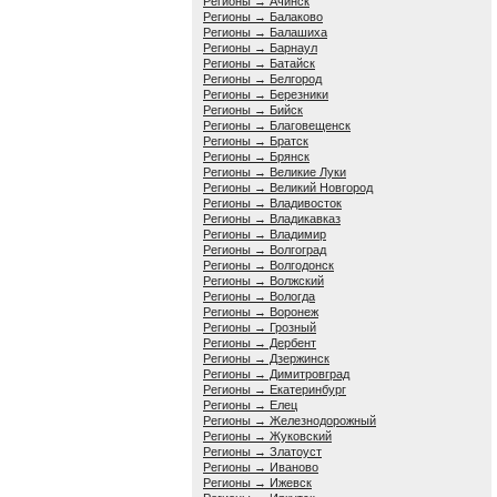
Регионы → Ачинск
Регионы → Балаково
Регионы → Балашиха
Регионы → Барнаул
Регионы → Батайск
Регионы → Белгород
Регионы → Березники
Регионы → Бийск
Регионы → Благовещенск
Регионы → Братск
Регионы → Брянск
Регионы → Великие Луки
Регионы → Великий Новгород
Регионы → Владивосток
Регионы → Владикавказ
Регионы → Владимир
Регионы → Волгоград
Регионы → Волгодонск
Регионы → Волжский
Регионы → Вологда
Регионы → Воронеж
Регионы → Грозный
Регионы → Дербент
Регионы → Дзержинск
Регионы → Димитровград
Регионы → Екатеринбург
Регионы → Елец
Регионы → Железнодорожный
Регионы → Жуковский
Регионы → Златоуст
Регионы → Иваново
Регионы → Ижевск