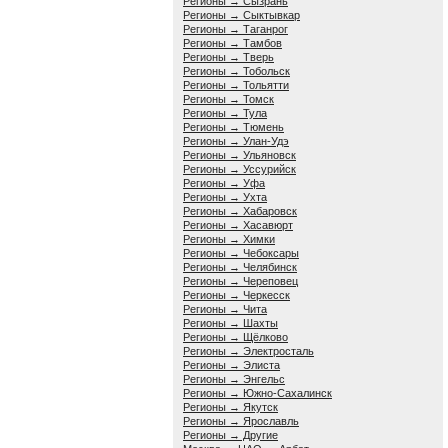
Регионы → Сызрань
Регионы → Сыктывкар
Регионы → Таганрог
Регионы → Тамбов
Регионы → Тверь
Регионы → Тобольск
Регионы → Тольятти
Регионы → Томск
Регионы → Тула
Регионы → Тюмень
Регионы → Улан-Удэ
Регионы → Ульяновск
Регионы → Уссурийск
Регионы → Уфа
Регионы → Ухта
Регионы → Хабаровск
Регионы → Хасавюрт
Регионы → Химки
Регионы → Чебоксары
Регионы → Челябинск
Регионы → Череповец
Регионы → Черкесск
Регионы → Чита
Регионы → Шахты
Регионы → Щёлково
Регионы → Электросталь
Регионы → Элиста
Регионы → Энгельс
Регионы → Южно-Сахалинск
Регионы → Якутск
Регионы → Ярославль
Регионы → Другие