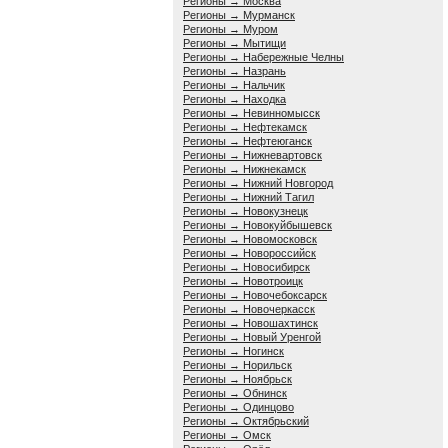
Регионы → Москва
Регионы → Мурманск
Регионы → Муром
Регионы → Мытищи
Регионы → Набережные Челны
Регионы → Назрань
Регионы → Нальчик
Регионы → Находка
Регионы → Невинномысск
Регионы → Нефтекамск
Регионы → Нефтеюганск
Регионы → Нижневартовск
Регионы → Нижнекамск
Регионы → Нижний Новгород
Регионы → Нижний Тагил
Регионы → Новокузнецк
Регионы → Новокуйбышевск
Регионы → Новомосковск
Регионы → Новороссийск
Регионы → Новосибирск
Регионы → Новотроицк
Регионы → Новочебоксарск
Регионы → Новочеркасск
Регионы → Новошахтинск
Регионы → Новый Уренгой
Регионы → Ногинск
Регионы → Норильск
Регионы → Ноябрьск
Регионы → Обнинск
Регионы → Одинцово
Регионы → Октябрьский
Регионы → Омск