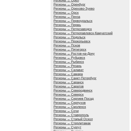
Регионы → Орёл
Регионы → Оренбург
Регионы → Орехово-Зуево
Регионы → Орск
Регионы → Пенза
Регионы → Первоуральск
Регионы → Пермь
Регионы → Петрозаводск
Регионы → Петропавловск-Камчатский
Регионы → Подольск
Регионы → Прокопьевск
Регионы → Псков
Регионы → Пятигорск
Регионы → Ростов-на-Дону
Регионы → Рубцовск
Регионы → Рыбинск
Регионы → Рязань
Регионы → Салават
Регионы → Самара
Регионы → Санкт-Петербург
Регионы → Саранск
Регионы → Саратов
Регионы → Северодвинск
Регионы → Северск
Регионы → Сергиев Посад
Регионы → Серпухов
Регионы → Смоленск
Регионы → Сочи
Регионы → Ставрополь
Регионы → Старый Оскол
Регионы → Стерлитамак
Регионы → Сургут