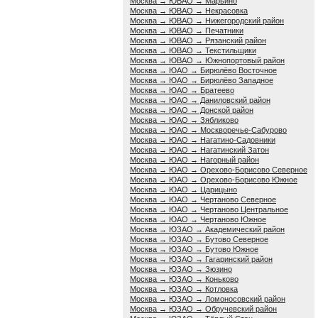
Москва → ЮВАО → Марьино
Москва → ЮВАО → Некрасовка
Москва → ЮВАО → Нижегородский район
Москва → ЮВАО → Печатники
Москва → ЮВАО → Рязанский район
Москва → ЮВАО → Текстильщики
Москва → ЮВАО → Южнопортовый район
Москва → ЮАО → Бирюлёво Восточное
Москва → ЮАО → Бирюлёво Западное
Москва → ЮАО → Братеево
Москва → ЮАО → Даниловский район
Москва → ЮАО → Донской район
Москва → ЮАО → Зябликово
Москва → ЮАО → Москворечье-Сабурово
Москва → ЮАО → Нагатино-Садовники
Москва → ЮАО → Нагатинский Затон
Москва → ЮАО → Нагорный район
Москва → ЮАО → Орехово-Борисово Северное
Москва → ЮАО → Орехово-Борисово Южное
Москва → ЮАО → Царицыно
Москва → ЮАО → Чертаново Северное
Москва → ЮАО → Чертаново Центральное
Москва → ЮАО → Чертаново Южное
Москва → ЮЗАО → Академический район
Москва → ЮЗАО → Бутово Северное
Москва → ЮЗАО → Бутово Южное
Москва → ЮЗАО → Гагаринский район
Москва → ЮЗАО → Зюзино
Москва → ЮЗАО → Коньково
Москва → ЮЗАО → Котловка
Москва → ЮЗАО → Ломоносовский район
Москва → ЮЗАО → Обручевский район