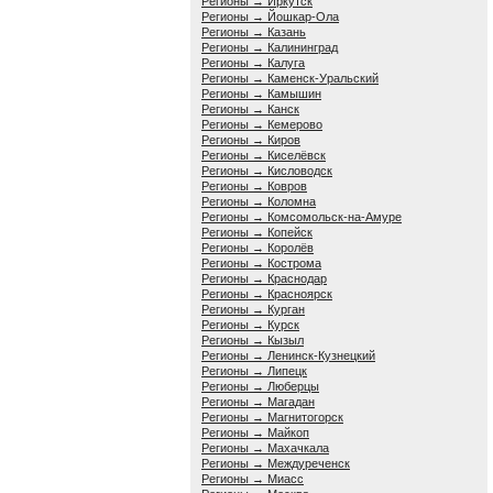
Регионы → Иркутск
Регионы → Йошкар-Ола
Регионы → Казань
Регионы → Калининград
Регионы → Калуга
Регионы → Каменск-Уральский
Регионы → Камышин
Регионы → Канск
Регионы → Кемерово
Регионы → Киров
Регионы → Киселёвск
Регионы → Кисловодск
Регионы → Ковров
Регионы → Коломна
Регионы → Комсомольск-на-Амуре
Регионы → Копейск
Регионы → Королёв
Регионы → Кострома
Регионы → Краснодар
Регионы → Красноярск
Регионы → Курган
Регионы → Курск
Регионы → Кызыл
Регионы → Ленинск-Кузнецкий
Регионы → Липецк
Регионы → Люберцы
Регионы → Магадан
Регионы → Магнитогорск
Регионы → Майкоп
Регионы → Махачкала
Регионы → Междуреченск
Регионы → Миасс