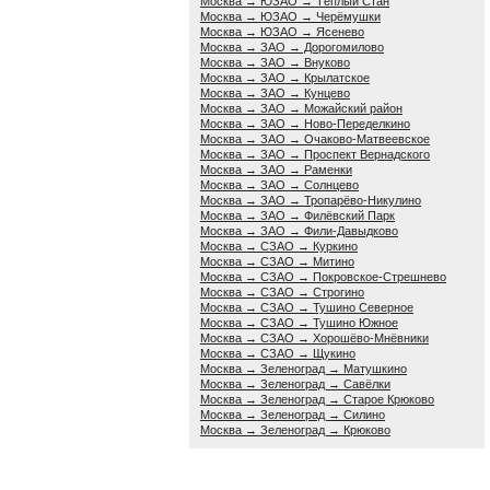
Москва → ЮЗАО → Тёплый Стан
Москва → ЮЗАО → Черёмушки
Москва → ЮЗАО → Ясенево
Москва → ЗАО → Дорогомилово
Москва → ЗАО → Внуково
Москва → ЗАО → Крылатское
Москва → ЗАО → Кунцево
Москва → ЗАО → Можайский район
Москва → ЗАО → Ново-Переделкино
Москва → ЗАО → Очаково-Матвеевское
Москва → ЗАО → Проспект Вернадского
Москва → ЗАО → Раменки
Москва → ЗАО → Солнцево
Москва → ЗАО → Тропарёво-Никулино
Москва → ЗАО → Филёвский Парк
Москва → ЗАО → Фили-Давыдково
Москва → СЗАО → Куркино
Москва → СЗАО → Митино
Москва → СЗАО → Покровское-Стрешнево
Москва → СЗАО → Строгино
Москва → СЗАО → Тушино Северное
Москва → СЗАО → Тушино Южное
Москва → СЗАО → Хорошёво-Мнёвники
Москва → СЗАО → Щукино
Москва → Зеленоград → Матушкино
Москва → Зеленоград → Савёлки
Москва → Зеленоград → Старое Крюково
Москва → Зеленоград → Силино
Москва → Зеленоград → Крюково