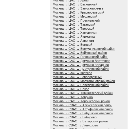
Москва → ЦАО → Арбат
Москва → ЦАО → Басманный
Москва → ЦАО → Замоскворечье
Москва → ЦАО → Красносельский
Москва → ЦАО → Мещанский
Москва → ЦАО → Пресненский
Москва → ЦАО → Таганский
Москва → ЦАО → Тверской
Москва → ЦАО → Хамовники
Москва → ЦАО → Якиманка
Москва → САО → Аэропорт
Москва → САО → Беговой
Москва → САО → Бескудниковский район
Москва → САО → Войковский район
Москва → САО → Головинский район
Москва → САО → Дегунино Восточное
Москва → САО → Дегунино Западное
Москва → САО → Дмитровский район
Москва → САО → Коптево
Москва → САО → Левобережный
Москва → САО → Молжаниновский район
Москва → САО → Савёловский район
Москва → САО → Сокол
Москва → САО → Тимирязевский район
Москва → САО → Ховрино
Москва → САО → Хорошёвский район
Москва → СВАО → Алексеевский район
Москва → СВАО → Алтуфьевский район
Москва → СВАО → Бабушкинский район
Москва → СВАО → Бибирево
Москва → СВАО → Бутырский район
Москва → СВАО → Лианозово