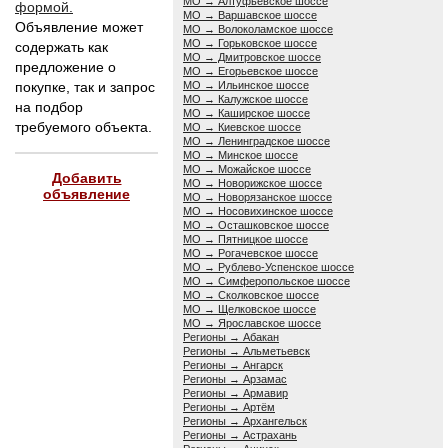
МО → Алтуфьевское шоссе
формой.
МО → Варшавское шоссе
Объявление может
МО → Волоколамское шоссе
МО → Горьковское шоссе
содержать как
МО → Дмитровское шоссе
предложение о
МО → Егорьевское шоссе
покупке, так и запрос
МО → Ильинское шоссе
МО → Калужское шоссе
на подбор
МО → Каширское шоссе
требуемого объекта.
МО → Киевское шоссе
МО → Ленинградское шоссе
МО → Минское шоссе
МО → Можайское шоссе
Добавить
МО → Новорижское шоссе
объявление
МО → Новорязанское шоссе
МО → Носовихинское шоссе
МО → Осташковское шоссе
МО → Пятницкое шоссе
МО → Рогачевское шоссе
МО → Рублево-Успенское шоссе
МО → Симферопольское шоссе
МО → Сколковское шоссе
МО → Щелковское шоссе
МО → Ярославское шоссе
Регионы → Абакан
Регионы → Альметьевск
Регионы → Ангарск
Регионы → Арзамас
Регионы → Армавир
Регионы → Артём
Регионы → Архангельск
Регионы → Астрахань