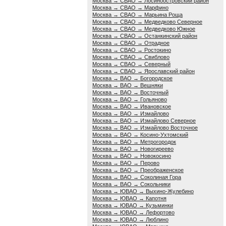
Москва → СВАО → Лосиноостровский район
Москва → СВАО → Марфино
Москва → СВАО → Марьина Роща
Москва → СВАО → Медведково Северное
Москва → СВАО → Медведково Южное
Москва → СВАО → Останкинский район
Москва → СВАО → Отрадное
Москва → СВАО → Ростокино
Москва → СВАО → Свиблово
Москва → СВАО → Северный
Москва → СВАО → Ярославский район
Москва → ВАО → Богородское
Москва → ВАО → Вешняки
Москва → ВАО → Восточный
Москва → ВАО → Гольяново
Москва → ВАО → Ивановское
Москва → ВАО → Измайлово
Москва → ВАО → Измайлово Северное
Москва → ВАО → Измайлово Восточное
Москва → ВАО → Косино-Ухтомский
Москва → ВАО → Метрогородок
Москва → ВАО → Новогиреево
Москва → ВАО → Новокосино
Москва → ВАО → Перово
Москва → ВАО → Преображенское
Москва → ВАО → Соколиная Гора
Москва → ВАО → Сокольники
Москва → ЮВАО → Выхино-Жулебино
Москва → ЮВАО → Капотня
Москва → ЮВАО → Кузьминки
Москва → ЮВАО → Лефортово
Москва → ЮВАО → Люблино