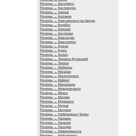
Регионы → Киселёвск
Регионы → Кисловодск
Регионы → Ковров
Регионы → Коломна
Регионы → Комсомольск-на-Амуре
Регионы → Копейск
Регионы → Королёв
Регионы → Кострома
Регионы → Краснодар
Регионы → Красноярск
Регионы → Курган
Регионы → Курск
Регионы → Кызыл
Регионы → Ленинск-Кузнецкий
Регионы → Липецк
Регионы → Люберцы
Регионы → Магадан
Регионы → Магнитогорск
Регионы → Майкоп
Регионы → Махачкала
Регионы → Междуреченск
Регионы → Миасс
Регионы → Москва
Регионы → Мурманск
Регионы → Муром
Регионы → Мытищи
Регионы → Набережные Челны
Регионы → Назрань
Регионы → Нальчик
Регионы → Находка
Регионы → Невинномысск
Регионы → Нефтекамск