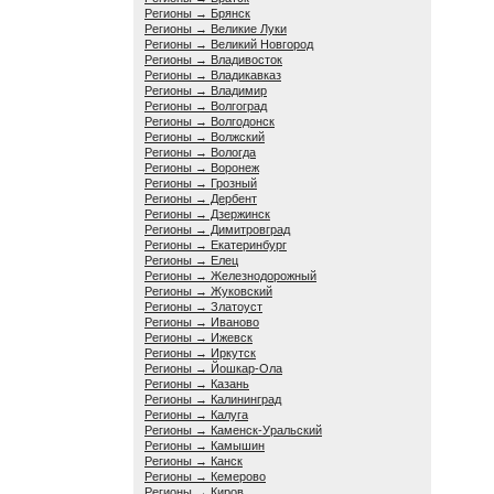
Регионы → Брянск
Регионы → Великие Луки
Регионы → Великий Новгород
Регионы → Владивосток
Регионы → Владикавказ
Регионы → Владимир
Регионы → Волгоград
Регионы → Волгодонск
Регионы → Волжский
Регионы → Вологда
Регионы → Воронеж
Регионы → Грозный
Регионы → Дербент
Регионы → Дзержинск
Регионы → Димитровград
Регионы → Екатеринбург
Регионы → Елец
Регионы → Железнодорожный
Регионы → Жуковский
Регионы → Златоуст
Регионы → Иваново
Регионы → Ижевск
Регионы → Иркутск
Регионы → Йошкар-Ола
Регионы → Казань
Регионы → Калининград
Регионы → Калуга
Регионы → Каменск-Уральский
Регионы → Камышин
Регионы → Канск
Регионы → Кемерово
Регионы → Киров