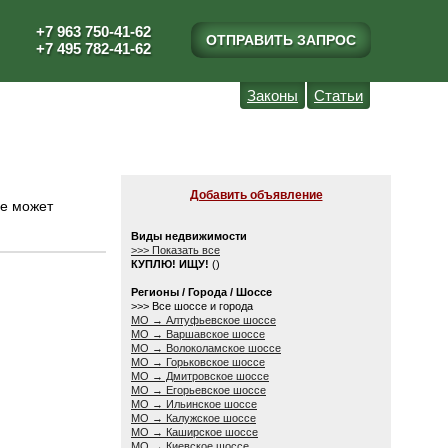
+7 963 750-41-62
ОТПРАВИТЬ ЗАПРОС
+7 495 782-41-62
Законы
Статьи
Добавить объявление
е может
Виды недвижимости
>>> Показать все
КУПЛЮ! ИЩУ!
()
Регионы / Города / Шоссе
>>> Все шоссе и города
МО → Алтуфьевское шоссе
МО → Варшавское шоссе
МО → Волоколамское шоссе
МО → Горьковское шоссе
МО → Дмитровское шоссе
МО → Егорьевское шоссе
МО → Ильинское шоссе
МО → Калужское шоссе
МО → Каширское шоссе
МО → Киевское шоссе