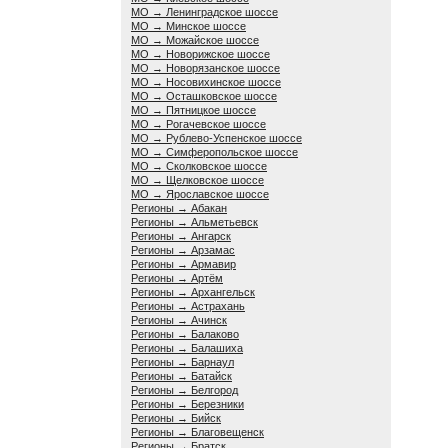
МО → Ленинградское шоссе
МО → Минское шоссе
МО → Можайское шоссе
МО → Новорижское шоссе
МО → Новорязанское шоссе
МО → Носовихинское шоссе
МО → Осташковское шоссе
МО → Пятницкое шоссе
МО → Рогачевское шоссе
МО → Рублево-Успенское шоссе
МО → Симферопольское шоссе
МО → Сколковское шоссе
МО → Щелковское шоссе
МО → Ярославское шоссе
Регионы → Абакан
Регионы → Альметьевск
Регионы → Ангарск
Регионы → Арзамас
Регионы → Армавир
Регионы → Артём
Регионы → Архангельск
Регионы → Астрахань
Регионы → Ачинск
Регионы → Балаково
Регионы → Балашиха
Регионы → Барнаул
Регионы → Батайск
Регионы → Белгород
Регионы → Березники
Регионы → Бийск
Регионы → Благовещенск
Регионы → Братск