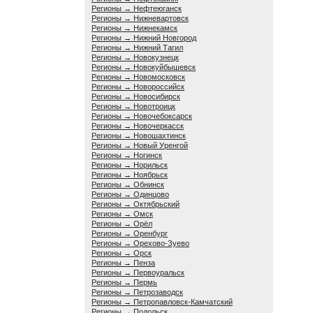
Регионы → Нефтеюганск
Регионы → Нижневартовск
Регионы → Нижнекамск
Регионы → Нижний Новгород
Регионы → Нижний Тагил
Регионы → Новокузнецк
Регионы → Новокуйбышевск
Регионы → Новомосковск
Регионы → Новороссийск
Регионы → Новосибирск
Регионы → Новотроицк
Регионы → Новочебоксарск
Регионы → Новочеркасск
Регионы → Новошахтинск
Регионы → Новый Уренгой
Регионы → Ногинск
Регионы → Норильск
Регионы → Ноябрьск
Регионы → Обнинск
Регионы → Одинцово
Регионы → Октябрьский
Регионы → Омск
Регионы → Орёл
Регионы → Оренбург
Регионы → Орехово-Зуево
Регионы → Орск
Регионы → Пенза
Регионы → Первоуральск
Регионы → Пермь
Регионы → Петрозаводск
Регионы → Петропавловск-Камчатский
Регионы → Подольск