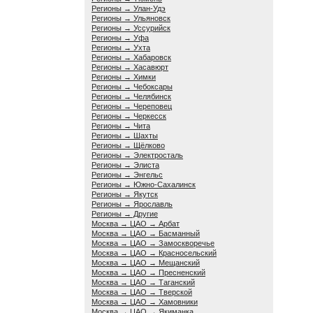
Регионы → Улан-Удэ
Регионы → Ульяновск
Регионы → Уссурийск
Регионы → Уфа
Регионы → Ухта
Регионы → Хабаровск
Регионы → Хасавюрт
Регионы → Химки
Регионы → Чебоксары
Регионы → Челябинск
Регионы → Череповец
Регионы → Черкесск
Регионы → Чита
Регионы → Шахты
Регионы → Щёлково
Регионы → Электросталь
Регионы → Элиста
Регионы → Энгельс
Регионы → Южно-Сахалинск
Регионы → Якутск
Регионы → Ярославль
Регионы → Другие
Москва → ЦАО → Арбат
Москва → ЦАО → Басманный
Москва → ЦАО → Замоскворечье
Москва → ЦАО → Красносельский
Москва → ЦАО → Мещанский
Москва → ЦАО → Пресненский
Москва → ЦАО → Таганский
Москва → ЦАО → Тверской
Москва → ЦАО → Хамовники
Москва → ЦАО → Якиманка