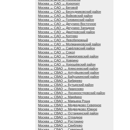
Москва → САО → Аэропорт
Москва → САО → Беговой
Москва → САО → Бескудниковский район
Москва → САО → Войковский район
Москва → САО → Головинский район
Москва → САО → Дегунино Восточное
Москва → САО → Дегунино Западное
Москва → САО → Дмитровский район
Москва → САО → Коптево
Москва → САО → Левобережный
Москва → САО → Молжаниновский район
Москва → САО → Савёловский район
Москва → САО → Сокол
Москва → САО → Тимирязевский район
Москва → САО → Ховрино
Москва → САО → Хорошёвский район
Москва → СВАО → Алексеевский район
Москва → СВАО → Алтуфьевский район
Москва → СВАО → Бабушкинский район
Москва → СВАО → Бибирево
Москва → СВАО → Бутырский район
Москва → СВАО → Лианозово
Москва → СВАО → Лосиноостровский район
Москва → СВАО → Марфино
Москва → СВАО → Марьина Роща
Москва → СВАО → Медведково Северное
Москва → СВАО → Медведково Южное
Москва → СВАО → Останкинский район
Москва → СВАО → Отрадное
Москва → СВАО → Ростокино
Москва → СВАО → Свиблово
Москва → СВАО → Северный