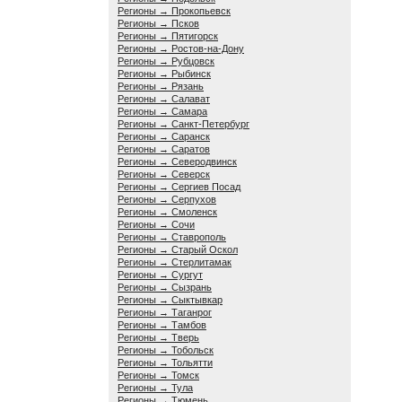
Регионы → Прокопьевск
Регионы → Псков
Регионы → Пятигорск
Регионы → Ростов-на-Дону
Регионы → Рубцовск
Регионы → Рыбинск
Регионы → Рязань
Регионы → Салават
Регионы → Самара
Регионы → Санкт-Петербург
Регионы → Саранск
Регионы → Саратов
Регионы → Северодвинск
Регионы → Северск
Регионы → Сергиев Посад
Регионы → Серпухов
Регионы → Смоленск
Регионы → Сочи
Регионы → Ставрополь
Регионы → Старый Оскол
Регионы → Стерлитамак
Регионы → Сургут
Регионы → Сызрань
Регионы → Сыктывкар
Регионы → Таганрог
Регионы → Тамбов
Регионы → Тверь
Регионы → Тобольск
Регионы → Тольятти
Регионы → Томск
Регионы → Тула
Регионы → Тюмень